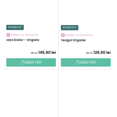
2+1 GRATUIT
2+1 GRATUIT
Goblen cu diamante
Goblen cu diamante
Piața Eroilor – Ungaria
Steagul Ungariei
145,90 lei
126,90 lei
de la
de la
SELECTAȚI
SELECTAȚI