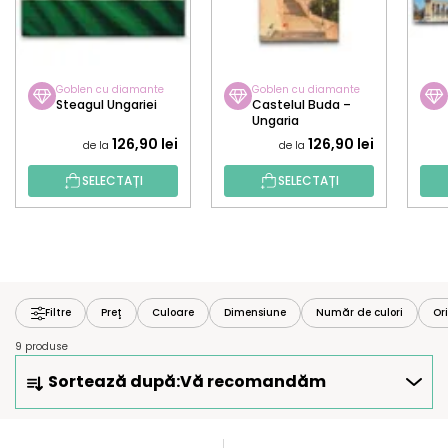
Goblen cu diamante
Goblen cu diamante
Steagul Ungariei
Castelul Buda –
Ungaria
126,90 lei
126,90 lei
de la
de la
SELECTAȚI
SELECTAȚI
Filtre
Preţ
Culoare
Dimensiune
Număr de culori
Or
9 produse
S
Sortează după:
Vă recomandăm
E
L
E