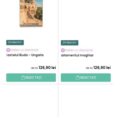
2+1 GRATUIT
2+1 GRATUIT
Goblen cu diamante
Goblen cu diamante
Castelul Buda – Ungaria
Parlamentul maghiar
126,90 lei
126,90 lei
de la
de la
SELECTAȚI
SELECTAȚI