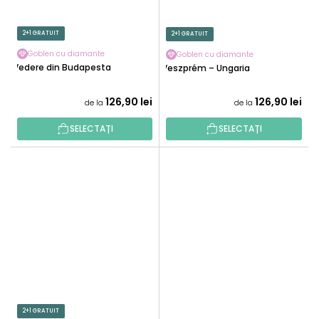
2+1 GRATUIT
2+1 GRATUIT
Goblen cu diamante
Goblen cu diamante
Vedere din Budapesta
Veszprém – Ungaria
126,90 lei
126,90 lei
de la
de la
SELECTAȚI
SELECTAȚI
2+1 GRATUIT