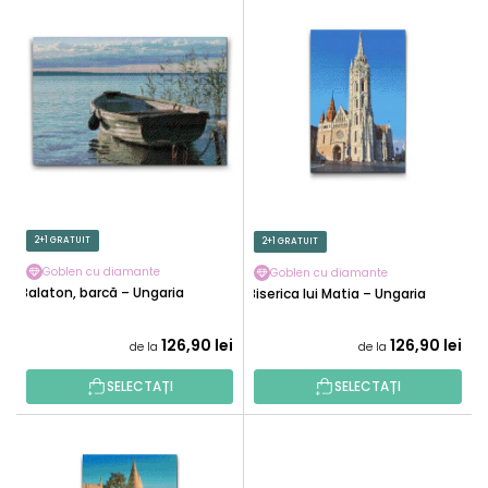
L
C
I
T
S
A
T
R
Ă
E
P
A
R
P
O
R
D
O
U
2+1 GRATUIT
2+1 GRATUIT
D
S
U
Goblen cu diamante
Goblen cu diamante
E
Balaton, barcă – Ungaria
Biserica lui Matia – Ungaria
S
U
126,90 lei
126,90 lei
de la
de la
L
U
SELECTAȚI
SELECTAȚI
I