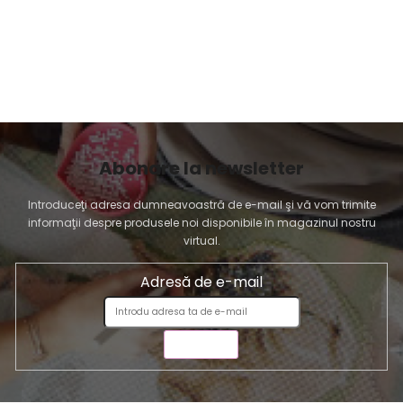
t
ă
r
i
l
o
r
Abonare la newsletter
Introduceţi adresa dumneavoastră de e-mail şi vă vom trimite
informaţii despre produsele noi disponibile în magazinul nostru
virtual.
Adresă de e-mail
TRIMITE