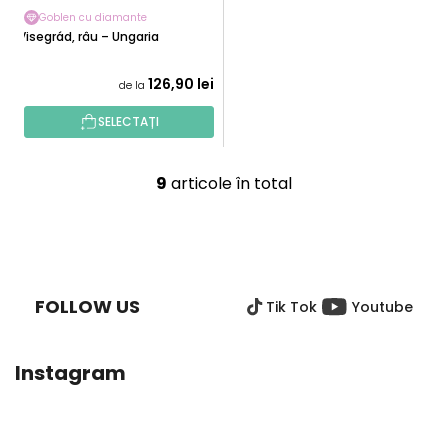
Goblen cu diamante
Visegrád, râu – Ungaria
126,90 lei
de la
SELECTAȚI
9
articole în total
C
o
n
S
t
U
r
B
o
FOLLOW US
Tik Tok
Youtube
S
l
O
u
L
l
Instagram
l
i
s