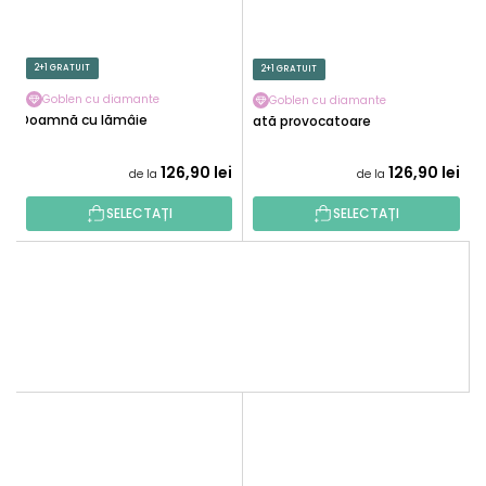
2+1 GRATUIT
2+1 GRATUIT
Goblen cu diamante
Goblen cu diamante
Doamnă cu lămâie
Fată provocatoare
126,90 lei
126,90 lei
de la
de la
SELECTAȚI
SELECTAȚI