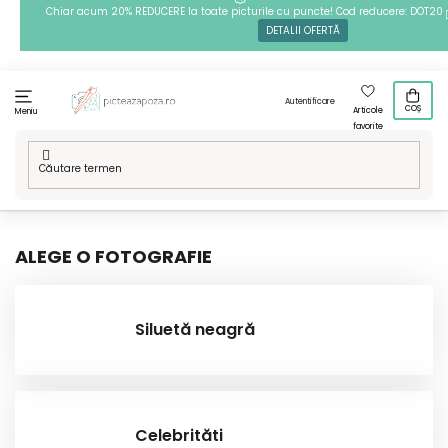
Treci
Chiar acum 20% REDUCERE la toate picturile cu puncte! Cod reducere: DOT20
DETALII OFERTĂ
la
conținut
Autentificare
COȘ
Articole
Meniu
favorite
Acasă
/
Tehnici
/
Goblenuri cu diamante
/
Modelele noastre
/
Oameni
ALEGE O FOTOGRAFIE
Siluetă neagră
Celebrităti