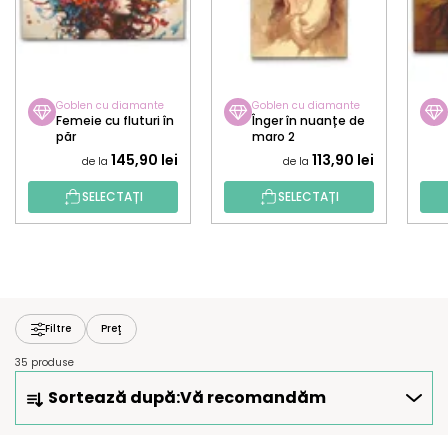
Goblen cu diamante
Goblen cu diamante
Femeie cu fluturi în
Înger în nuanțe de
păr
maro 2
145,90 lei
113,90 lei
de la
de la
SELECTAȚI
SELECTAȚI
Filtre
Preţ
35 produse
S
Sortează după:
Vă recomandăm
E
L