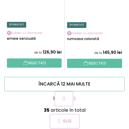
2+1 GRATUIT
2+1 GRATUIT
Goblen cu diamante
Goblen cu diamante
Femeie senzuală
Frumoasa colorată
126,90 lei
145,90 lei
de la
de la
SELECTAȚI
SELECTAȚI
ÎNCARCĂ 12 MAI MULTE
P
1
3
a
g
C
i
35
articole în total
o
n
n
a
SUS
t
r