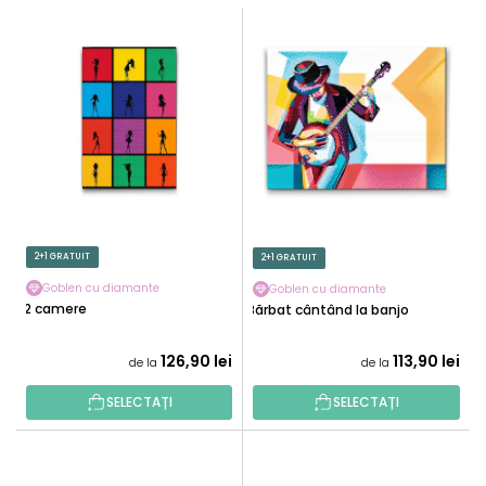
E
L
C
I
T
S
A
T
R
Ă
E
P
A
R
P
O
R
D
O
U
2+1 GRATUIT
2+1 GRATUIT
D
S
U
Goblen cu diamante
Goblen cu diamante
E
12 camere
Bărbat cântând la banjo
S
U
126,90 lei
113,90 lei
de la
de la
L
U
SELECTAȚI
SELECTAȚI
I