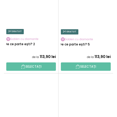
2+1 GRATUIT
2+1 GRATUIT
Goblen cu diamante
Goblen cu diamante
De ce parte ești? 2
De ce parte ești? 5
113,90 lei
113,90 lei
de la
de la
SELECTAȚI
SELECTAȚI