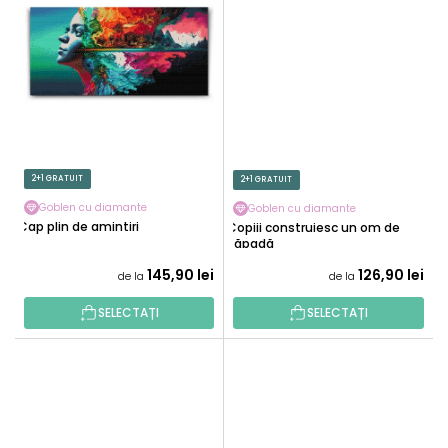
2+1 GRATUIT
2+1 GRATUIT
Goblen cu diamante
Goblen cu diamante
Cap plin de amintiri
Copiii construiesc un om de
zăpadă
145,90 lei
126,90 lei
de la
de la
SELECTAȚI
SELECTAȚI