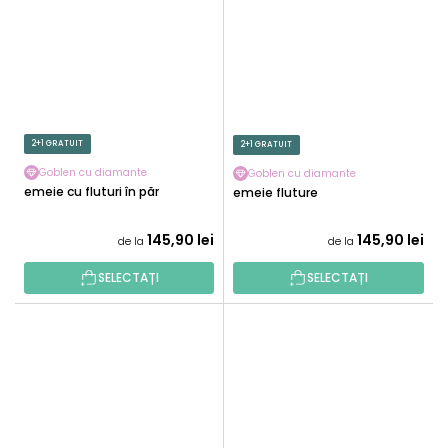
2+1 GRATUIT
2+1 GRATUIT
Goblen cu diamante
Goblen cu diamante
Femeie cu fluturi în păr
Femeie fluture
145,90 lei
145,90 lei
de la
de la
SELECTAȚI
SELECTAȚI