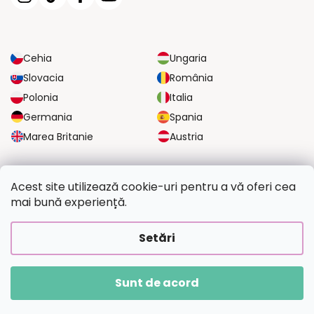
Cehia
Ungaria
Slovacia
România
Polonia
Italia
Germania
Spania
Marea Britanie
Austria
OPȚIUNI DE TRANSPORT FIABILE
Acest site utilizează cookie-uri pentru a vă oferi cea
mai bună experiență.
OPȚIUNI DE PLATĂ SIGURE
Setări
Sunt de acord
Drepturi de autor 2026
Picteazapoza.ro
. Toate drepturile rezervate.
Creat de Shoptet Premium
|
Upravilo
FV STUDIO