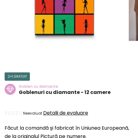
2+1 GRATUIT
Goblen cu diamante
Goblenuri cu diamante - 12 camere
Evaluarea
Detalii de evaluare
Neevaluat
medie
Făcut la comandă și fabricat în Uniunea Europeană,
a
de la originalul Pictură pe numere.
produsului