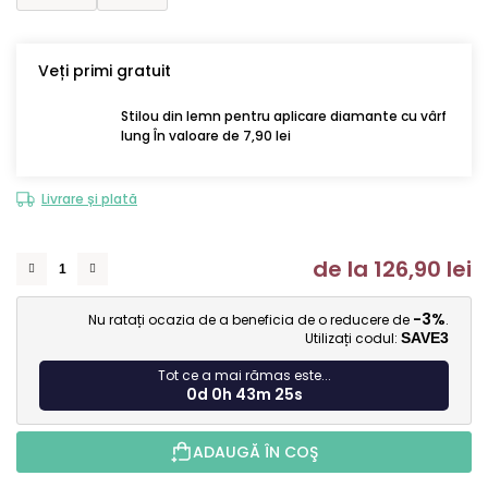
Veți primi gratuit
Stilou din lemn pentru aplicare diamante cu vârf
lung În valoare de 7,90 lei
Livrare și plată
de la
126,90 lei
Ev
-3%
Nu ratați ocazia de a beneficia de o reducere de
.
Utilizați codul:
SAVE3
Tot ce a mai rămas este...
0d 0h 43m 23s
ADAUGĂ ÎN COŞ