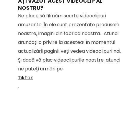
AȚI VĂZUT ACEST VIDEOCLIP AL
NOSTRU?
Ne place să filmăm scurte videoclipuri
amuzante. În ele sunt prezentate produsele
noastre, imagini din fabrica noastră... Atunci
aruncați o privire la acestea! În momentul
actualizării paginii, veți vedea videoclipuri noi.
Și dacă vă plac videoclipurile noastre, atunci
ne puteți urmări pe
TikTok
.