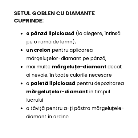
SETUL GOBLEN CU DIAMANTE
CUPRINDE:
o pânză lipicioasă
(la alegere, întinsă
pe o ramă de lemn),
un creion
pentru aplicarea
mărgeluțelor-diamant pe pânză,
mai multe
mărgeluțe-diamant
decât
ai nevoie, în toate culorile necesare
o
paletă lipicioasă
pentru depozitarea
mărgeluțelor-diamant
în timpul
lucrului
o tăviță pentru a-ți păstra mărgeluțele-
diamant în ordine.