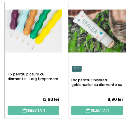
3 + 1
Pix pentru pictură cu
diamante - Larg (Imprimare
Lac pentru finisarea
3D)
goblenurilor cu diamante cu
aplicator
13,60 lei
19,90 lei
SELECTAȚI
SELECTAȚI
S