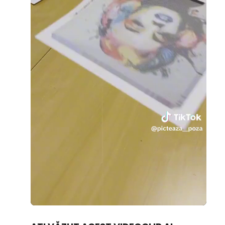
Loaded
:
Unmute
37.48%