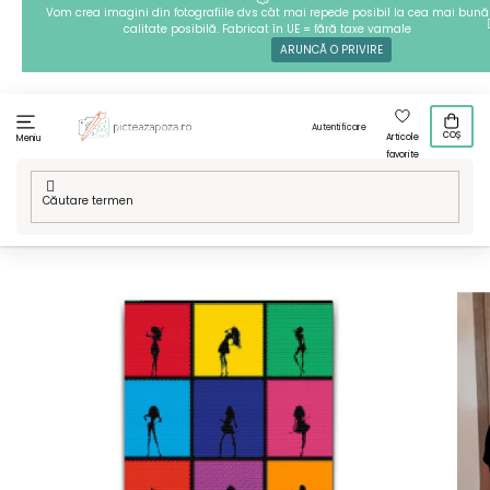
Treci
Vom crea imagini din fotografiile dvs cât mai repede posibil la cea mai bună
calitate posibilă. Fabricat în UE = fără taxe vamale
la
ARUNCĂ O PRIVIRE
conținut
Autentificare
COȘ
Articole
Meniu
favorite
Acasă
/
Tehnici
/
Goblenuri cu diamante
/
Modelele noastre
/
Goblenuri cu diamante - 12 camere