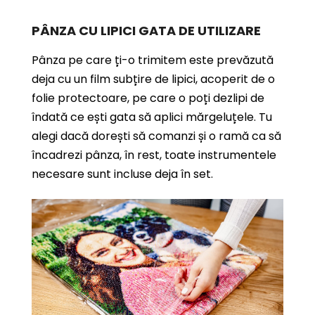
PÂNZA CU LIPICI GATA DE UTILIZARE
Pânza pe care ți-o trimitem este prevăzută
deja cu un film subțire de lipici, acoperit de o
folie protectoare, pe care o poți dezlipi de
îndată ce ești gata să aplici mărgeluțele. Tu
alegi dacă dorești să comanzi și o ramă ca să
încadrezi pânza, în rest, toate instrumentele
necesare sunt incluse deja în set.