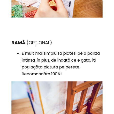
RAMĂ
(OPȚIONAL)
E mult mai simplu să pictezi pe o pânză
întinsă. În plus, de îndată ce e gata, îți
poți agăța pictura pe perete.
Recomandăm 100%!