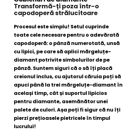
Transformă-ți poza într-o
capodoperă strălucitoare
Procesul este simplu! Setul cuprinde
toate cele necesare pentru o adevărată
capodoperă: o pânză numerotată, unsă
cu lipici, pe care să aplici mărgeluțe-
diamant potrivite simbolurilor de pe
pânză. Suntem siguri că o să îți placă
creionul inclus, cu ajutorul căruia poți să
apuci până la trei mărgeluțe-diamant în
același timp, cât și suportul lipicios
pentru diamante, asemănător unei
palete de culori. Așa poți fi sigur că nu îți
pierzi prețioasele pietricele în timpul
lucrului!