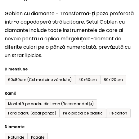
este
Goblen cu diamante - Transformă-ți poza preferată
0,0
într-o capodoperă strălucitoare. Setul
Goblen cu
din
diamante include toate instrumentele de care ai
5
nevoie pentru a aplica mărgeluțele-diamant de
stele.
diferite culori pe o pânză numerotată, prevăzută cu
un strat lipicios.
Dimensiune
60x80cm (Cel mai bine vândut⭐)
40x60cm
80x120cm
Ramă
Montată pe cadru din lemn (Recomandat👍)
Fără cadru (doar pânza)
Pe o placă de plastic
Pe carton
Diamante
Rotunde
Pătrate