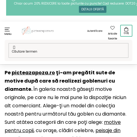
Treci
Chiar acum 20% REDUCERE la toate picturile cu puncte! Cod reducere: DOT20
DETALII OFERTĂ
la
conținut
Autentificare
COȘ
Articole
Meniu
favorite
Acasă
/
Tehnici
/
Goblenuri cu diamante
/
Modelele noastre
Pe
picteazapoza.ro
ţi-am pregătit sute de
motive după care să realizezi goblenuri cu
diamante.
În galeria noastră găseşti motive
originale, pe care nu le mai pune la dispoziţie niciun
alt comerciant. Alege-ţi un model din colecţia
noastră pentru următorul tău goblen cu diamante.
Sunt atâtea categorii din care poţi alege:
motive
pentru copii
, cu oraşe, clădiri celebre,
peisaje din