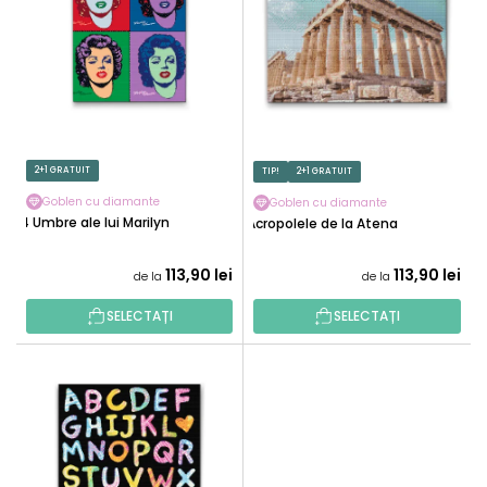
T
R
Ă
E
P
A
R
P
O
R
D
O
U
2+1 GRATUIT
TIP!
2+1 GRATUIT
D
S
U
Goblen cu diamante
Goblen cu diamante
E
4 Umbre ale lui Marilyn
Acropolele de la Atena
S
U
113,90 lei
113,90 lei
de la
de la
L
U
SELECTAȚI
SELECTAȚI
I