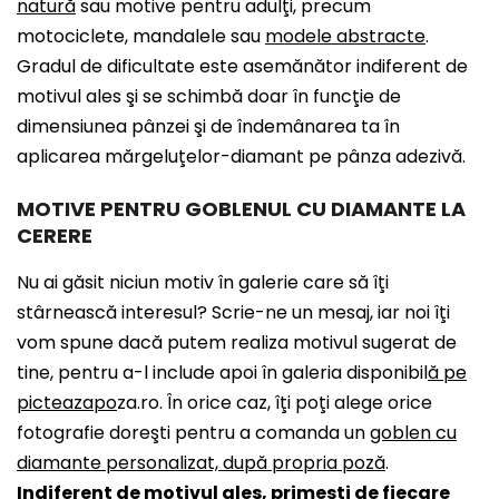
natură
sau motive pentru adulţi, precum
motociclete, mandalele sau
modele abstracte
.
Gradul de dificultate este asemănător indiferent de
motivul ales şi se schimbă doar în funcţie de
dimensiunea pânzei şi de îndemânarea ta în
aplicarea mărgeluţelor-diamant pe pânza adezivă.
MOTIVE PENTRU GOBLENUL CU DIAMANTE LA
CERERE
Nu ai găsit niciun motiv în galerie care să îţi
stârnească interesul? Scrie-ne un mesaj, iar noi îţi
vom spune dacă putem realiza motivul sugerat de
tine, pentru a-l include apoi în galeria disponibil
ă pe
picteazapo
za.ro. În orice caz, îţi poţi alege orice
fotografie doreşti pentru a comanda un
goblen cu
diamante personalizat, după propria poză
.
Indiferent de motivul ales, primeşti de fiecare