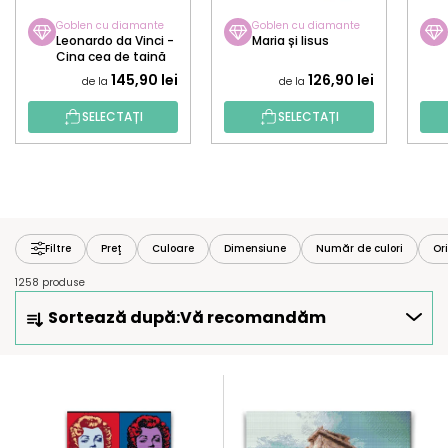
Goblen cu diamante
Goblen cu diamante
Leonardo da Vinci -
Maria și Iisus
Cina cea de taină
145,90 lei
126,90 lei
de la
de la
SELECTAȚI
SELECTAȚI
Filtre
Preţ
Culoare
Dimensiune
Număr de culori
Or
1258 produse
S
Sortează după:
Vă recomandăm
E
L
E
L
C
I
T
S
A