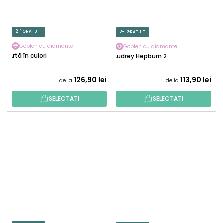
2+1 GRATUIT
2+1 GRATUIT
Goblen cu diamante
Goblen cu diamante
Artă în culori
Audrey Hepburn 2
126,90 lei
113,90 lei
de la
de la
SELECTAȚI
SELECTAȚI