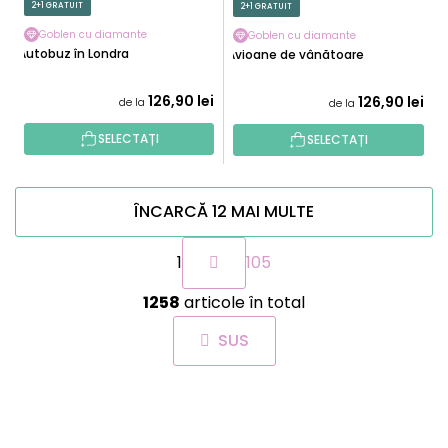
2+1 GRATUIT
2+1 GRATUIT
Goblen cu diamante
Goblen cu diamante
Autobuz în Londra
Avioane de vânătoare
126,90 lei
126,90 lei
de la
de la
SELECTAȚI
SELECTAȚI
ÎNCARCĂ 12 MAI MULTE
P
1
105
a
g
C
i
1258
articole în total
o
n
n
a
SUS
t
r
r
e
o
S
l
U
u