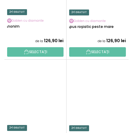
2+1 GRATUIT
2+1 GRATUIT
Goblen cu diamante
Goblen cu diamante
Anonim
Apus roșiatic peste mare
126,90 lei
126,90 lei
de la
de la
SELECTAȚI
SELECTAȚI
2+1 GRATUIT
2+1 GRATUIT