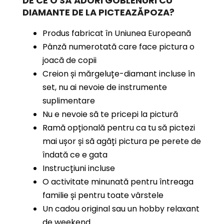
DE CE O SĂ ADORI GOBLENURI CU
DIAMANTE
DE LA PICTEAZĂPOZA?
Produs fabricat în Uniunea Europeană
Pânză numerotată care face pictura o
joacă de copii
Creion și mărgeluțe-diamant incluse în
set, nu ai nevoie de instrumente
suplimentare
Nu e nevoie să te pricepi la pictură
Ramă opțională pentru ca tu să pictezi
mai ușor și să agăți pictura pe perete de
îndată ce e gata
Instrucțiuni incluse
O activitate minunată pentru întreaga
familie și pentru toate vârstele
Un cadou original sau un hobby relaxant
de weekend