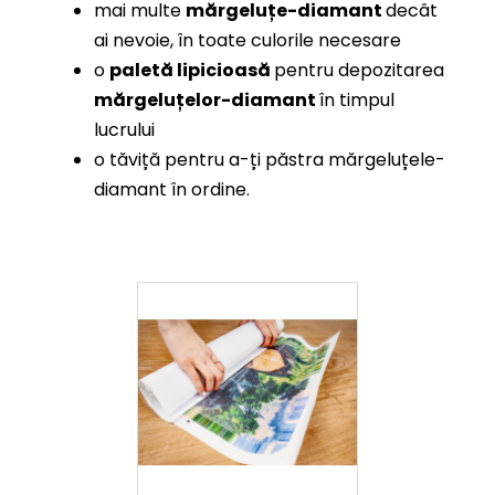
mai multe
mărgeluțe-diamant
decât
ai nevoie, în toate culorile necesare
o
paletă lipicioasă
pentru depozitarea
mărgeluțelor-diamant
în timpul
lucrului
o tăviță pentru a-ți păstra mărgeluțele-
diamant în ordine.