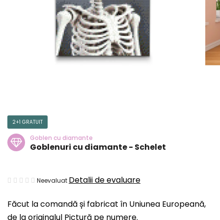
2+1 GRATUIT
Goblen cu diamante
Goblenuri cu diamante - Schelet
Evaluarea
Detalii de evaluare
Neevaluat
medie
Făcut la comandă și fabricat în Uniunea Europeană,
a
de la originalul Pictură pe numere.
produsului