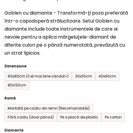
este
Goblen cu diamante - Transformă-ți poza preferată
0,0
într-o capodoperă strălucitoare. Setul
Goblen cu
din
diamante include toate instrumentele de care ai
5
nevoie pentru a aplica mărgeluțele-diamant de
stele.
diferite culori pe o pânză numerotată, prevăzută cu
un strat lipicios.
Dimensiune
60x80cm (Cel mai bine vândut⭐)
20x30cm
40x60cm
80x120cm
Ramă
Montată pe cadru din lemn (Recomandat👍)
Fără cadru (doar pânza)
Pe o placă de plastic
Pe carton
Diamante