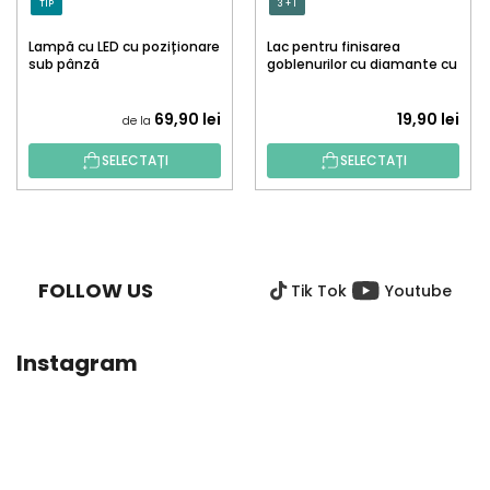
TIP
3 + 1
Lampă cu LED cu poziționare
Lac pentru finisarea
sub pânză
goblenurilor cu diamante cu
aplicator
69,90 lei
19,90 lei
de la
SELECTAȚI
SELECTAȚI
S
U
B
FOLLOW US
Tik Tok
Youtube
S
O
L
Instagram