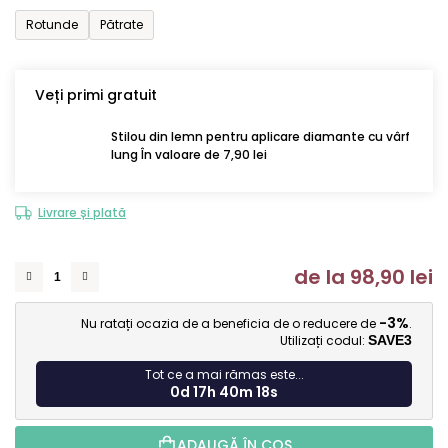
Rotunde
Pătrate
Veți primi gratuit
Stilou din lemn pentru aplicare diamante cu vârf
lung În valoare de 7,90 lei
Livrare și plată
de la
98,90 lei
Ev
-3%
Nu ratați ocazia de a beneficia de o reducere de
.
Utilizați codul:
SAVE3
Tot ce a mai rămas este...
0d 17h 40m 17s
ADAUGĂ ÎN COŞ