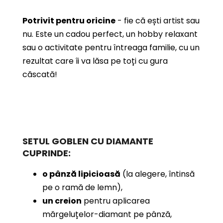
Potrivit pentru oricine
- fie că ești artist sau
nu. Este un cadou perfect, un hobby relaxant
sau o activitate pentru întreaga familie, cu un
rezultat care îi va lăsa pe toți cu gura
căscată!
SETUL GOBLEN CU DIAMANTE
CUPRINDE:
o pânză lipicioasă
(la alegere, întinsă
pe o ramă de lemn),
un creion
pentru aplicarea
mărgeluțelor-diamant pe pânză,