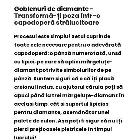
Goblenuri de diamante
-
Transformă-ți poza într-o
capodoperă strălucitoare
Procesul este simplu! Setul cuprinde
toate cele necesare pentru o adevărată
capodoperă: o pânză numerotată, unsă
cu lipici, pe care să aplici mărgeluțe-
diamant potrivite simbolurilor de pe
pânză. Suntem siguri că o să îți placă
creionul inclus, cu ajutorul căruia poți să
apuci până la trei mărgeluțe-diamant în
același timp, cât și suportul lipicios
pentru diamante, asemănător unei
palete de culori. Așa poți fi sigur că nu îți
pierzi prețioasele pietricele în timpul
lucrului!