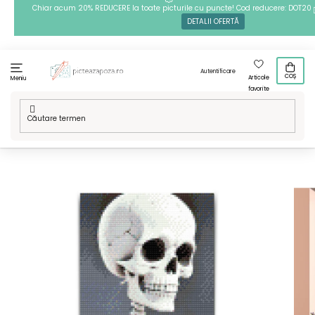
Treci
Chiar acum 20% REDUCERE la toate picturile cu puncte! Cod reducere: DOT20
DETALII OFERTĂ
la
conținut
Autentificare
COȘ
Articole
Meniu
favorite
Acasă
/
Tehnici
/
Goblenuri cu diamante
/
Modelele noastre
/
Goblenuri cu diamante - Schelet