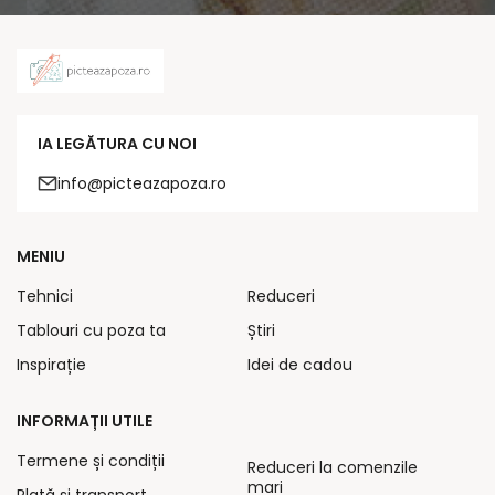
IA LEGĂTURA CU NOI
info@picteazapoza.ro
MENIU
Tehnici
Reduceri
Tablouri cu poza ta
Știri
Inspirație
Idei de cadou
INFORMAȚII UTILE
Termene și condiții
Reduceri la comenzile
mari
Plată și transport