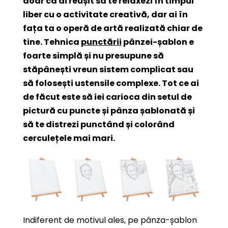
doar că ai reușit să te relaxezi în timpul
liber cu o activitate creativă, dar ai în
fața ta o operă de artă realizată chiar de
tine. Tehnica
punctării
pânzei-șablon e
foarte simplă și nu presupune să
stăpânești vreun sistem complicat sau
să folosești ustensile complexe. Tot ce ai
de făcut este să iei carioca din setul de
pictură cu puncte și pânza șablonată și
să te distrezi punctând și colorând
cerculețele mai mari.
Indiferent de motivul ales, pe pânza-șablon