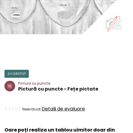
2+1 GRATUIT
Pictura cu puncte
Pictură cu puncte - Fețe pictate
Evaluarea
Detalii de evaluare
Neevaluat
medie
a
Oare poți realiza un tablou uimitor doar din
produsului