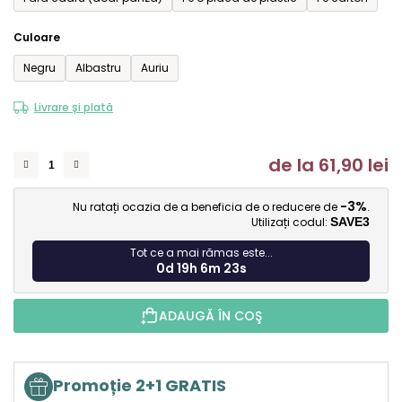
Culoare
Negru
Albastru
Auriu
Livrare și plată
de la
61,90 lei
Ev
-3%
Nu ratați ocazia de a beneficia de o reducere de
.
Utilizați codul:
SAVE3
Tot ce a mai rămas este...
0d 19h 6m 22s
ADAUGĂ ÎN COŞ
Promoție 2+1 GRATIS