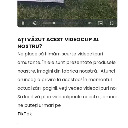
Loaded
:
Unmute
100.00%
AȚI VĂZUT ACEST VIDEOCLIP AL
NOSTRU?
Ne place să filmăm scurte videoclipuri
amuzante. În ele sunt prezentate produsele
noastre, imagini din fabrica noastră... Atunci
aruncați o privire la acestea! În momentul
actualizării paginii, veți vedea videoclipuri noi.
Și dacă vă plac videoclipurile noastre, atunci
ne puteți urmări pe
TikTok
.