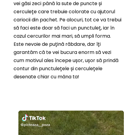
vei găsi zeci până la sute de puncte și
cerculețe care trebuie colorate cu ajutorul
cariocii din pachet.
Pe alocuri, tot ce va trebui
să faci este doar să faci un punctuleț, iar în
cazul cercurilor mai mari, să umpli forma.
Este nevoie de puțină răbdare, dar îți
garantăm că te vei bucura enorm să vezi
cum motivul ales începe ușor, ușor să prindă
contur din punctulețele și cerculețele
desenate chiar cu mâna ta!