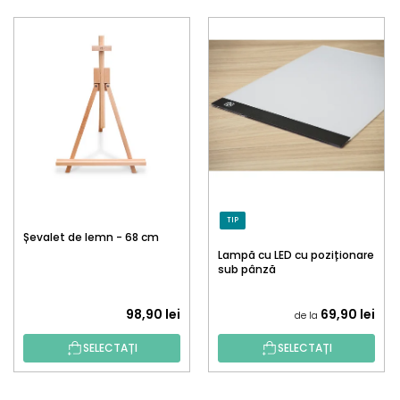
TIP
Șevalet de lemn - 68 cm
Lampă cu LED cu poziționare
sub pânză
98,90 lei
69,90 lei
de la
SELECTAȚI
SELECTAȚI
S