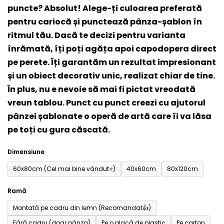
puncte? Absolut! Alege-ți culoarea preferată
este
pentru cariocă și punctează pânza-șablon în
0,0
ritmul tău. Dacă te decizi pentru varianta
din
înrămată, îți poți agăța apoi capodopera direct
5
pe perete. Îți garantăm un rezultat impresionant
stele.
și un obiect decorativ unic, realizat chiar de tine.
În plus, nu e nevoie să mai fi pictat vreodată
vreun tablou. Punct cu punct creezi cu ajutorul
pânzei șablonate o operă de artă care îi va lăsa
pe toți cu gura căscată.
Dimensiune
60x80cm (Cel mai bine vândut⭐)
40x60cm
80x120cm
Ramă
Montată pe cadru din lemn (Recomandat👍)
Fără cadru (doar pânza)
Pe o placă de plastic
Pe carton