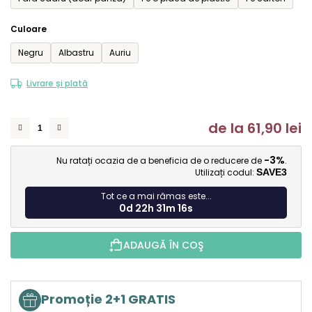
Culoare
Negru
Albastru
Auriu
Livrare și plată
de la
61,90 lei
Ev
-3%
Nu ratați ocazia de a beneficia de o reducere de
.
Utilizați codul:
SAVE3
Tot ce a mai rămas este...
0d 22h 31m 16s
ADAUGĂ ÎN COŞ
Promoție 2+1 GRATIS