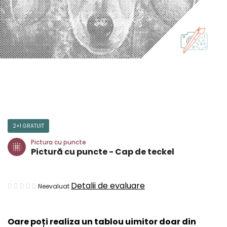
2+1 GRATUIT
Pictura cu puncte
Pictură cu puncte - Cap de teckel
Evaluarea
Detalii de evaluare
Neevaluat
medie
a
Oare poți realiza un tablou uimitor doar din
produsului