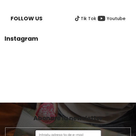
U
B
FOLLOW US
Tik Tok
Youtube
S
O
L
Instagram
Abonare la newsletter