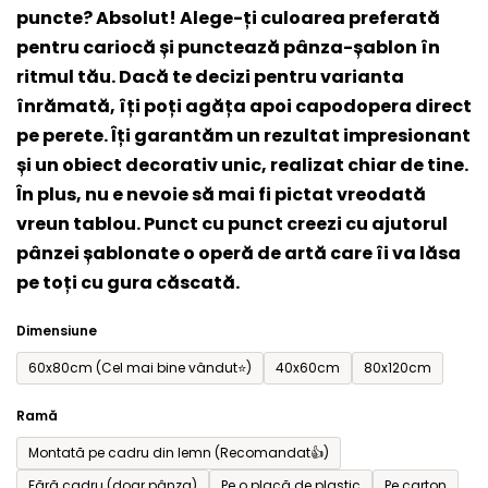
puncte? Absolut! Alege-ți culoarea preferată
este
pentru cariocă și punctează pânza-șablon în
0,0
ritmul tău. Dacă te decizi pentru varianta
din
înrămată, îți poți agăța apoi capodopera direct
5
pe perete. Îți garantăm un rezultat impresionant
stele.
și un obiect decorativ unic, realizat chiar de tine.
În plus, nu e nevoie să mai fi pictat vreodată
vreun tablou. Punct cu punct creezi cu ajutorul
pânzei șablonate o operă de artă care îi va lăsa
pe toți cu gura căscată.
Dimensiune
60x80cm (Cel mai bine vândut⭐)
40x60cm
80x120cm
Ramă
Montată pe cadru din lemn (Recomandat👍)
Fără cadru (doar pânza)
Pe o placă de plastic
Pe carton