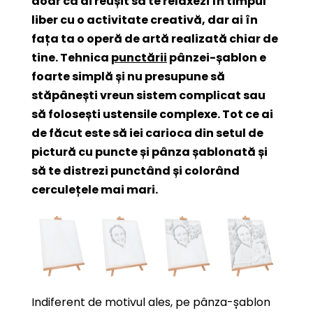
doar că ai reușit să te relaxezi în timpul
liber cu o activitate creativă, dar ai în
fața ta o operă de artă realizată chiar de
tine. Tehnica
punctării
pânzei-șablon e
foarte simplă și nu presupune să
stăpânești vreun sistem complicat sau
să folosești ustensile complexe. Tot ce ai
de făcut este să iei carioca din setul de
pictură cu puncte și pânza șablonată și
să te distrezi punctând și colorând
cerculețele mai mari.
Indiferent de motivul ales, pe pânza-șablon