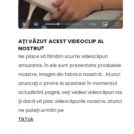
Loaded
:
Unmute
100.00%
AȚI VĂZUT ACEST VIDEOCLIP AL
NOSTRU?
Ne place să filmăm scurte videoclipuri
amuzante. În ele sunt prezentate produsele
noastre, imagini din fabrica noastră... Atunci
aruncați o privire la acestea! În momentul
actualizării paginii, veți vedea videoclipuri noi.
Și dacă vă plac videoclipurile noastre, atunci
ne puteți urmări pe
TikTok
.