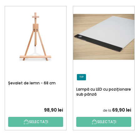
TIP
Șevalet de lemn - 68 cm
Lampă cu LED cu poziționare
sub pânză
98,90 lei
69,90 lei
de la
SELECTAȚI
SELECTAȚI
S