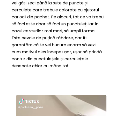
vei găsi zeci până la sute de puncte și
cerculețe care trebuie colorate cu ajutorul
cariocii din pachet.
Pe alocuri, tot ce va trebui
să faci este doar să faci un punctuleț, iar în
cazul cercurilor mai mari, să umpli forma.
Este nevoie de puțină răbdare, dar îți
garantăm că te vei bucura enorm să vezi
cum motivul ales începe ușor, ușor să prindă
contur din punctulețele și cerculețele
desenate chiar cu mâna ta!