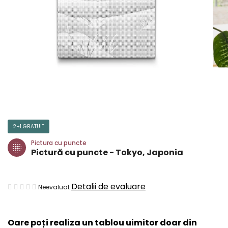
2+1 GRATUIT
Pictura cu puncte
Pictură cu puncte - Tokyo, Japonia
Evaluarea
Detalii de evaluare
Neevaluat
medie
a
Oare poți realiza un tablou uimitor doar din
produsului