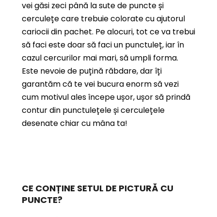
vei găsi zeci până la sute de puncte și
cerculețe care trebuie colorate cu ajutorul
cariocii din pachet.
Pe alocuri, tot ce va trebui
să faci este doar să faci un punctuleț, iar în
cazul cercurilor mai mari, să umpli forma.
Este nevoie de puțină răbdare, dar îți
garantăm că te vei bucura enorm să vezi
cum motivul ales începe ușor, ușor să prindă
contur din punctulețele și cerculețele
desenate chiar cu mâna ta!
CE CONȚINE SETUL DE PICTURĂ CU
PUNCTE?