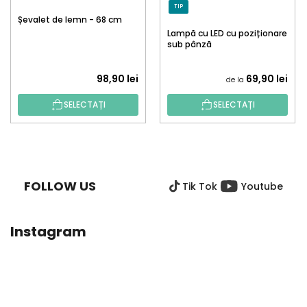
TIP
Șevalet de lemn - 68 cm
Lampă cu LED cu poziționare
sub pânză
98,90 lei
69,90 lei
de la
SELECTAȚI
SELECTAȚI
S
U
B
FOLLOW US
Tik Tok
Youtube
S
O
L
Instagram