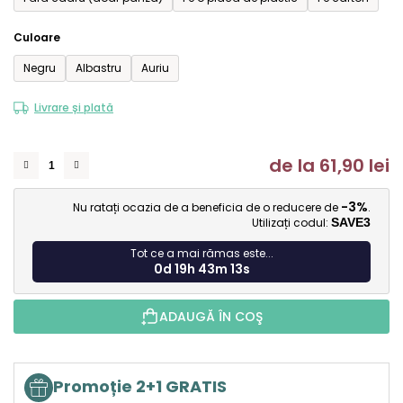
Culoare
Negru
Albastru
Auriu
Livrare și plată
de la
61,90 lei
Ev
-3%
Nu ratați ocazia de a beneficia de o reducere de
.
Utilizați codul:
SAVE3
Tot ce a mai rămas este...
0d 19h 43m 12s
ADAUGĂ ÎN COŞ
Promoție 2+1 GRATIS