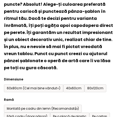
puncte? Absolut! Alege-ți culoarea preferată
este
pentru cariocă și punctează pânza-șablon în
0,0
ritmul tău. Dacă te decizi pentru varianta
din
înrămată, îți poți agăța apoi capodopera direct
5
pe perete. Îți garantăm un rezultat impresionant
stele.
și un obiect decorativ unic, realizat chiar de tine.
În plus, nu e nevoie să mai fi pictat vreodată
vreun tablou. Punct cu punct creezi cu ajutorul
pânzei șablonate o operă de artă care îi va lăsa
pe toți cu gura căscată.
Dimensiune
60x80cm (Cel mai bine vândut⭐)
40x60cm
80x120cm
Ramă
Montată pe cadru din lemn (Recomandat👍)
Fără cadru (doar pânza)
Pe o placă de plastic
Pe carton