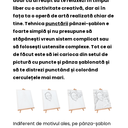
doar că ai reușit să te relaxezi în timpul
liber cu o activitate creativă, dar ai în
fața ta o operă de artă realizată chiar de
tine. Tehnica
punctării
pânzei-șablon e
foarte simplă și nu presupune să
stăpânești vreun sistem complicat sau
să folosești ustensile complexe. Tot ce ai
de făcut este să iei carioca din setul de
pictură cu puncte și pânza șablonată și
să te distrezi punctând și colorând
cerculețele mai mari.
Indiferent de motivul ales, pe pânza-șablon