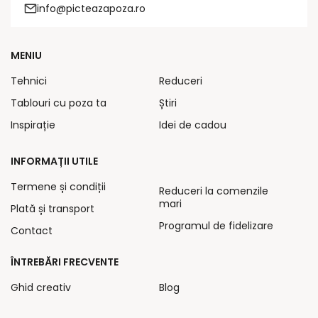
info@picteazapoza.ro
MENIU
Tehnici
Reduceri
Tablouri cu poza ta
Știri
Inspirație
Idei de cadou
INFORMAȚII UTILE
Termene și condiții
Reduceri la comenzile
mari
Plată și transport
Programul de fidelizare
Contact
ÎNTREBĂRI FRECVENTE
Ghid creativ
Blog