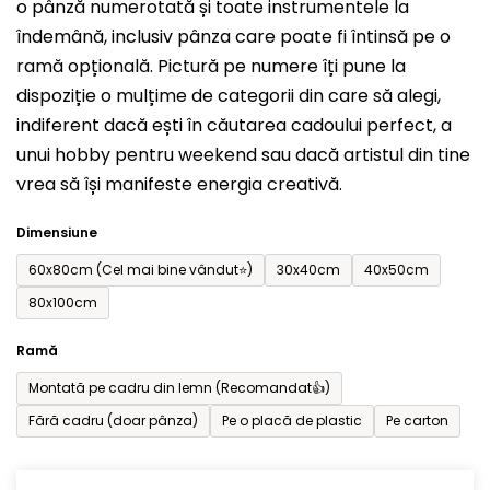
o pânză numerotată și toate instrumentele la
0,0
îndemână, inclusiv pânza care poate fi întinsă pe o
din
ramă opțională. Pictură pe numere îți pune la
5
dispoziție o mulțime de categorii din care să alegi,
stele.
indiferent dacă ești în căutarea cadoului perfect, a
unui hobby pentru weekend sau dacă artistul din tine
vrea să își manifeste energia creativă.
Dimensiune
60x80cm (Cel mai bine vândut⭐)
30x40cm
40x50cm
80x100cm
Ramă
Montată pe cadru din lemn (Recomandat👍)
Fără cadru (doar pânza)
Pe o placă de plastic
Pe carton