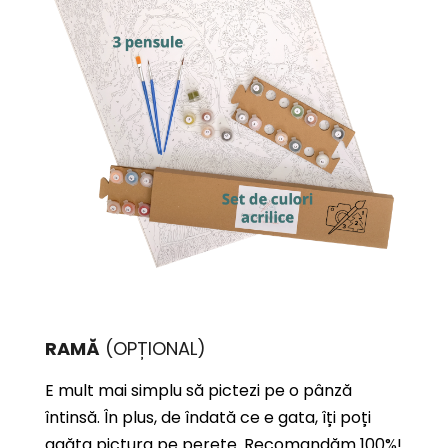
RAMĂ
(OPȚIONAL)
E mult mai simplu să pictezi pe o pânză
întinsă. În plus, de îndată ce e gata, îți poți
agăța pictura pe perete. Recomandăm 100%!