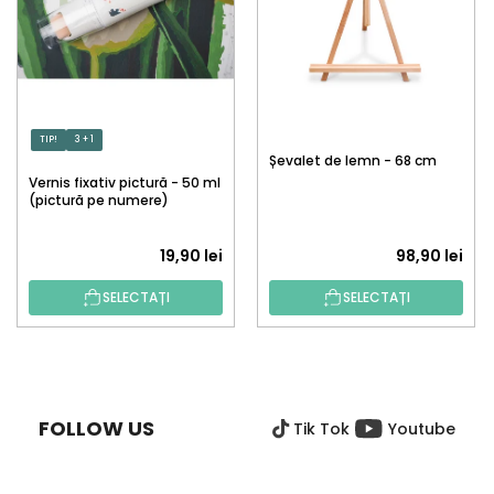
TIP!
3 + 1
Șevalet de lemn - 68 cm
Vernis fixativ pictură - 50 ml
(pictură pe numere)
19,90 lei
98,90 lei
SELECTAȚI
SELECTAȚI
S
U
B
FOLLOW US
Tik Tok
Youtube
S
O
L