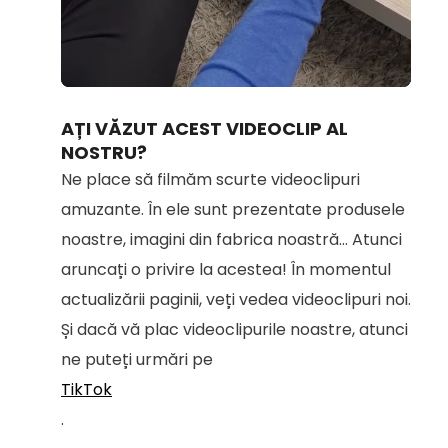
Loaded
:
Unmute
69.16%
AȚI VĂZUT ACEST VIDEOCLIP AL
NOSTRU?
Ne place să filmăm scurte videoclipuri
amuzante. În ele sunt prezentate produsele
noastre, imagini din fabrica noastră... Atunci
aruncați o privire la acestea! În momentul
actualizării paginii, veți vedea videoclipuri noi.
Și dacă vă plac videoclipurile noastre, atunci
ne puteți urmări pe
TikTok
.