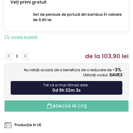
Veți primi gratuit
Set de pensule de pictură din bambus În valoare
de 9,90 lei
Livrare și plată
de la
103,90 lei
Ev
-3%
Nu ratați ocazia de a beneficia de o reducere de
.
Utilizați codul:
SAVE3
Tot ce a mai rămas este...
0d 9h 32m 2s
ADAUGĂ ÎN COŞ
Producție în UE