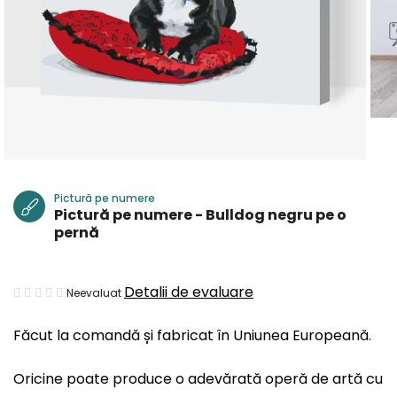
Pictură pe numere
Pictură pe numere - Bulldog negru pe o
pernă
Evaluarea
Detalii de evaluare
Neevaluat
medie
Făcut la comandă și fabricat în Uniunea Europeană.
a
produsului
Oricine poate produce o adevărată operă de artă cu
este