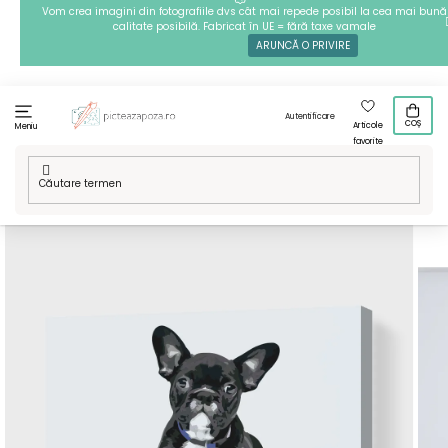
Treci
Vom crea imagini din fotografiile dvs cât mai repede posibil la cea mai bună
calitate posibilă. Fabricat în UE = fără taxe vamale
la
ARUNCĂ O PRIVIRE
conținut
Autentificare
COȘ
Articole
Meniu
favorite
Acasă
/
Tehnici
/
Pictură pe numere
/
Pictură pe numere -
Bulldog negru pe o pernă