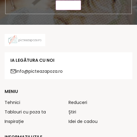
TRIMITE
IA LEGĂTURA CU NOI
info@picteazapoza.ro
MENIU
Tehnici
Reduceri
Tablouri cu poza ta
Știri
Inspirație
Idei de cadou
INFORMAȚII UTILE