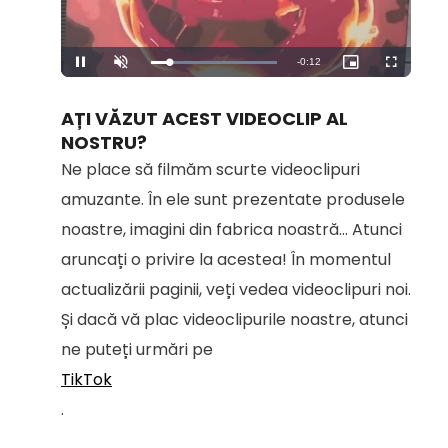
Remaining
-
0:12
Loaded
:
Pause
Unmute
Picture-
Fullscreen
100.00%
in-
Picture
Time
AȚI VĂZUT ACEST VIDEOCLIP AL
NOSTRU?
Ne place să filmăm scurte videoclipuri
amuzante. În ele sunt prezentate produsele
noastre, imagini din fabrica noastră... Atunci
aruncați o privire la acestea! În momentul
actualizării paginii, veți vedea videoclipuri noi.
Și dacă vă plac videoclipurile noastre, atunci
ne puteți urmări pe
TikTok
.