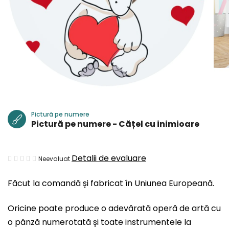
Pictură pe numere
Pictură pe numere - Cățel cu inimioare
Evaluarea
Detalii de evaluare
Neevaluat
medie
Făcut la comandă și fabricat în Uniunea Europeană.
a
produsului
Oricine poate produce o adevărată operă de artă cu
este
o pânză numerotată și toate instrumentele la
0,0