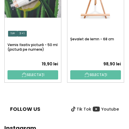
TIP!
3 + 1
Șevalet de lemn - 68 cm
Vernis fixativ pictură - 50 ml
(pictură pe numere)
19,90 lei
98,90 lei
SELECTAȚI
SELECTAȚI
S
U
B
FOLLOW US
Tik Tok
Youtube
S
O
L
Instagram