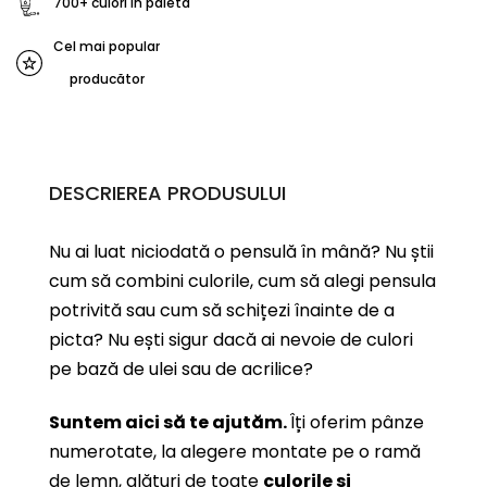
700+ culori în paletă
Cel mai popular
producător
DESCRIEREA PRODUSULUI
Nu ai luat niciodată o pensulă în mână? Nu știi
cum să combini culorile, cum să alegi pensula
potrivită sau cum să schițezi înainte de a
picta? Nu ești sigur dacă ai nevoie de culori
pe bază de ulei sau de acrilice?
Suntem aici să te ajutăm.
Îți oferim pânze
numerotate, la alegere montate pe o ramă
de lemn, alături de toate
culorile și