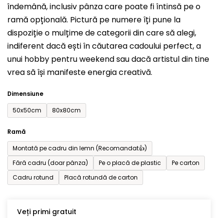
îndemână, inclusiv pânza care poate fi întinsă pe o
din
ramă opțională. Pictură pe numere îți pune la
5
dispoziție o mulțime de categorii din care să alegi,
stele.
indiferent dacă ești în căutarea cadoului perfect, a
unui hobby pentru weekend sau dacă artistul din tine
vrea să își manifeste energia creativă.
Dimensiune
50x50cm
80x80cm
Ramă
Montată pe cadru din lemn (Recomandat👍)
Fără cadru (doar pânza)
Pe o placă de plastic
Pe carton
Cadru rotund
Placă rotundă de carton
Veți primi gratuit