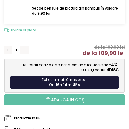
Set de pensule de pictură din bambus În valoare
de 9,90 lei
Livrare și plată
de la 109,90 lei
de la
109,90 lei
Ev
-4%
Nu ratați ocazia de a beneficia de o reducere de
.
Utilizați codul:
4DISC
Tot ce a mai rămas este...
0d 16h 14m 48s
ADAUGĂ ÎN COŞ
Producție în UE