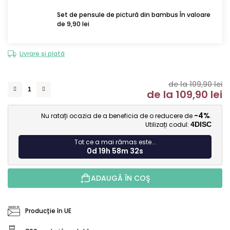
Set de pensule de pictură din bambus În valoare
de 9,90 lei
Livrare și plată
de la 109,90 lei
de la
109,90 lei
Ev
-4%
Nu ratați ocazia de a beneficia de o reducere de
.
Utilizați codul:
4DISC
Tot ce a mai rămas este...
0d 19h 58m 31s
ADAUGĂ ÎN COŞ
Producție în UE