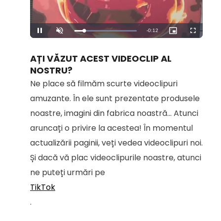
Remaining
-
0:12
Loaded
:
Pause
Unmute
Picture-
Fullscreen
100.00%
in-
Picture
Time
AȚI VĂZUT ACEST VIDEOCLIP AL
NOSTRU?
Ne place să filmăm scurte videoclipuri
amuzante. În ele sunt prezentate produsele
noastre, imagini din fabrica noastră... Atunci
aruncați o privire la acestea! În momentul
actualizării paginii, veți vedea videoclipuri noi.
Și dacă vă plac videoclipurile noastre, atunci
ne puteți urmări pe
TikTok
.