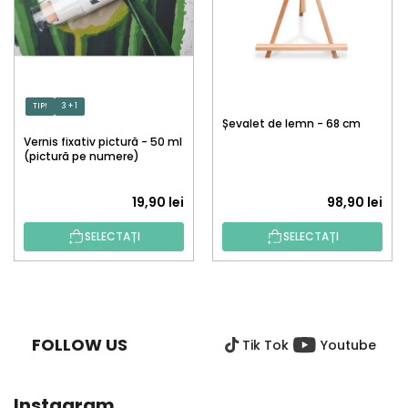
TIP!
3 + 1
Șevalet de lemn - 68 cm
Vernis fixativ pictură - 50 ml
(pictură pe numere)
19,90 lei
98,90 lei
SELECTAȚI
SELECTAȚI
S
U
B
FOLLOW US
Tik Tok
Youtube
S
O
L
Instagram