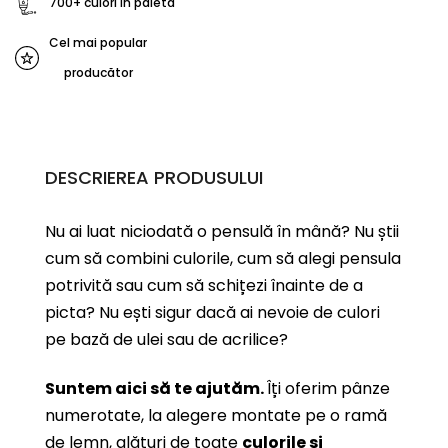
700+ culori în paletă
Cel mai popular
producător
DESCRIEREA PRODUSULUI
Nu ai luat niciodată o pensulă în mână? Nu știi
cum să combini culorile, cum să alegi pensula
potrivită sau cum să schițezi înainte de a
picta? Nu ești sigur dacă ai nevoie de culori
pe bază de ulei sau de acrilice?
Suntem aici să te ajutăm.
Îți oferim pânze
numerotate, la alegere montate pe o ramă
de lemn, alături de toate
culorile și