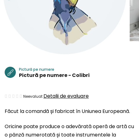
Pictură pe numere
Pictură pe numere - Colibri
Evaluarea
Detalii de evaluare
Neevaluat
medie
Făcut la comandă și fabricat în Uniunea Europeană.
a
produsului
Oricine poate produce o adevărată operă de artă cu
este
o pânză numerotată și toate instrumentele la
0,0