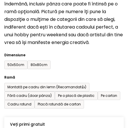
îndemână, inclusiv pânza care poate fi întinsă pe o
din
ramă opțională. Pictură pe numere îți pune la
5
dispoziție o mulțime de categorii din care să alegi,
stele.
indiferent dacă ești în căutarea cadoului perfect, a
unui hobby pentru weekend sau dacă artistul din tine
vrea să își manifeste energia creativă.
Dimensiune
50x50cm
80x80cm
Ramă
Montată pe cadru din lemn (Recomandat👍)
Fără cadru (doar pânza)
Pe o placă de plastic
Pe carton
Cadru rotund
Placă rotundă de carton
Veți primi gratuit