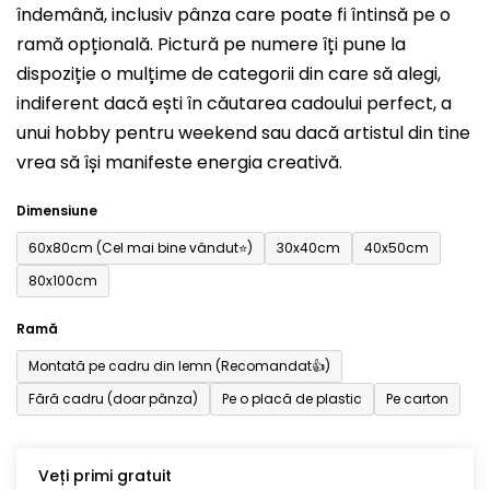
îndemână, inclusiv pânza care poate fi întinsă pe o
din
ramă opțională. Pictură pe numere îți pune la
5
dispoziție o mulțime de categorii din care să alegi,
stele.
indiferent dacă ești în căutarea cadoului perfect, a
unui hobby pentru weekend sau dacă artistul din tine
vrea să își manifeste energia creativă.
Dimensiune
60x80cm (Cel mai bine vândut⭐)
30x40cm
40x50cm
80x100cm
Ramă
Montată pe cadru din lemn (Recomandat👍)
Fără cadru (doar pânza)
Pe o placă de plastic
Pe carton
Veți primi gratuit