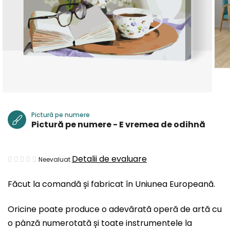
Pictură pe numere
Pictură pe numere - E vremea de odihnă
Evaluarea
Detalii de evaluare
Neevaluat
medie
Făcut la comandă și fabricat în Uniunea Europeană.
a
produsului
Oricine poate produce o adevărată operă de artă cu
este
o pânză numerotată și toate instrumentele la
0,0