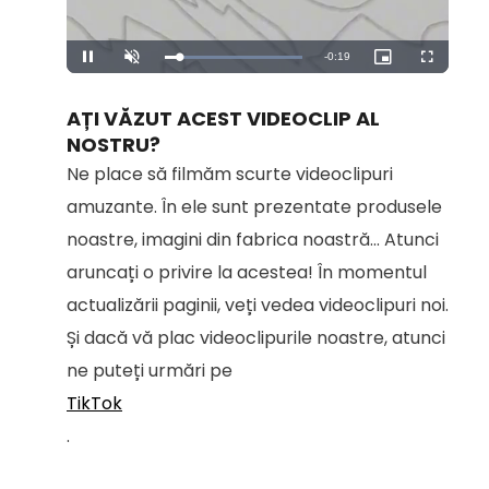
Remaining
-
0:19
Loaded
:
Pause
Unmute
Picture-
Fullscreen
100.00%
in-
Picture
Time
AȚI VĂZUT ACEST VIDEOCLIP AL
NOSTRU?
Ne place să filmăm scurte videoclipuri
amuzante. În ele sunt prezentate produsele
noastre, imagini din fabrica noastră... Atunci
aruncați o privire la acestea! În momentul
actualizării paginii, veți vedea videoclipuri noi.
Și dacă vă plac videoclipurile noastre, atunci
ne puteți urmări pe
TikTok
.