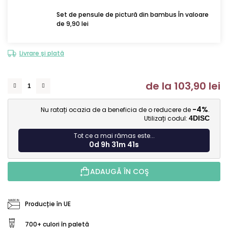
Set de pensule de pictură din bambus În valoare
de 9,90 lei
Livrare și plată
de la
103,90 lei
Ev
-4%
Nu ratați ocazia de a beneficia de o reducere de
.
Utilizați codul:
4DISC
Tot ce a mai rămas este...
0d 9h 31m 40s
ADAUGĂ ÎN COŞ
Producție în UE
700+ culori în paletă