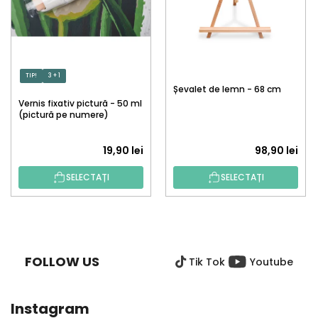
TIP!
3 + 1
Șevalet de lemn - 68 cm
Vernis fixativ pictură - 50 ml
(pictură pe numere)
19,90 lei
98,90 lei
SELECTAȚI
SELECTAȚI
S
U
B
FOLLOW US
Tik Tok
Youtube
S
O
L
Instagram