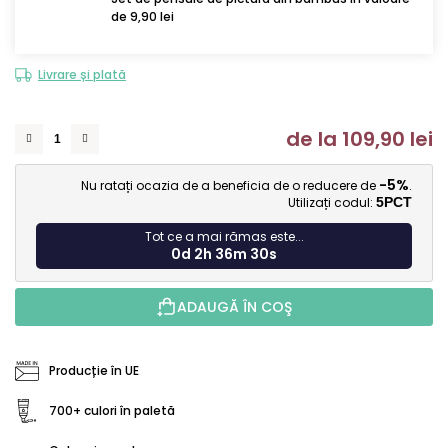
de 9,90 lei
Livrare și plată
de la
109,90 lei
Ev
-5%
Nu ratați ocazia de a beneficia de o reducere de
.
Utilizați codul:
5PCT
Tot ce a mai rămas este...
0d 2h 36m 30s
ADAUGĂ ÎN COŞ
Producție în UE
700+ culori în paletă