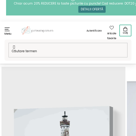
Treci
Chiar acum 20% REDUCERE la toate picturile cu puncte! Cod reducere: DOT20
DETALII OFERTĂ
la
conținut
Autentificare
COȘ
Articole
Meniu
favorite
Acasă
/
Tehnici
/
Pictură pe numere
/
Pictură pe numere - Far
2