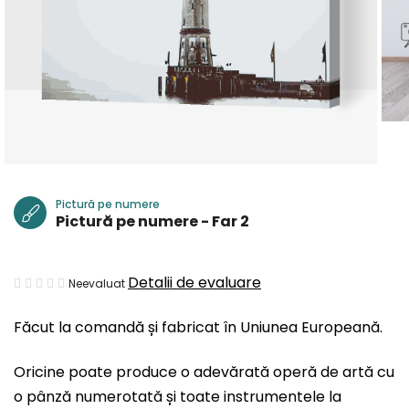
Pictură pe numere
Pictură pe numere - Far 2
Evaluarea
Detalii de evaluare
Neevaluat
medie
Făcut la comandă și fabricat în Uniunea Europeană.
a
produsului
Oricine poate produce o adevărată operă de artă cu
este
o pânză numerotată și toate instrumentele la
0,0