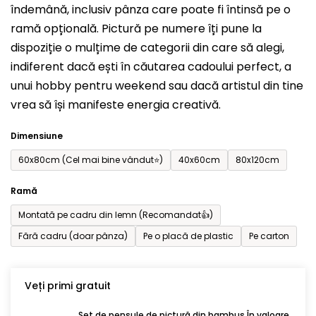
îndemână, inclusiv pânza care poate fi întinsă pe o
din
ramă opțională. Pictură pe numere îți pune la
5
dispoziție o mulțime de categorii din care să alegi,
stele.
indiferent dacă ești în căutarea cadoului perfect, a
unui hobby pentru weekend sau dacă artistul din tine
vrea să își manifeste energia creativă.
Dimensiune
60x80cm (Cel mai bine vândut⭐)
40x60cm
80x120cm
Ramă
Montată pe cadru din lemn (Recomandat👍)
Fără cadru (doar pânza)
Pe o placă de plastic
Pe carton
Veți primi gratuit
Set de pensule de pictură din bambus În valoare