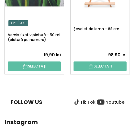
TIP!
3 + 1
Șevalet de lemn - 68 cm
Vernis fixativ pictură - 50 ml
(pictură pe numere)
19,90 lei
98,90 lei
SELECTAȚI
SELECTAȚI
S
U
B
FOLLOW US
Tik Tok
Youtube
S
O
L
Instagram