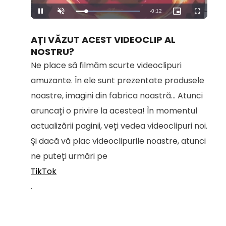
Remaining
-
0:12
Loaded
:
Pause
Unmute
Picture-
Fullscreen
100.00%
in-
Picture
Time
AȚI VĂZUT ACEST VIDEOCLIP AL
NOSTRU?
Ne place să filmăm scurte videoclipuri
amuzante. În ele sunt prezentate produsele
noastre, imagini din fabrica noastră... Atunci
aruncați o privire la acestea! În momentul
actualizării paginii, veți vedea videoclipuri noi.
Și dacă vă plac videoclipurile noastre, atunci
ne puteți urmări pe
TikTok
.