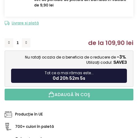
de 9,90 lei
Livrare și plată
de la
109,90 lei
Ev
-3%
Nu ratați ocazia de a beneficia de o reducere de
.
Utilizați codul:
SAVE3
Tot ce a mai rămas este...
0d 20h 52m 4s
ADAUGĂ ÎN COŞ
Producție în UE
700+ culori în paletă