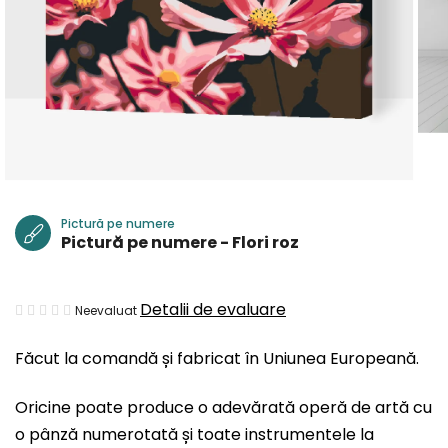
Pictură pe numere
Pictură pe numere - Flori roz
Evaluarea
Detalii de evaluare
Neevaluat
medie
Făcut la comandă și fabricat în Uniunea Europeană.
a
produsului
Oricine poate produce o adevărată operă de artă cu
este
o pânză numerotată și toate instrumentele la
0,0