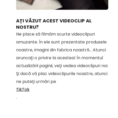
Loaded
:
Unmute
100.00%
AȚI VĂZUT ACEST VIDEOCLIP AL
NOSTRU?
Ne place să filmăm scurte videoclipuri
amuzante. În ele sunt prezentate produsele
noastre, imagini din fabrica noastră... Atunci
aruncați o privire la acestea! În momentul
actualizării paginii, veți vedea videoclipuri noi.
Și dacă vă plac videoclipurile noastre, atunci
ne puteți urmări pe
TikTok
.