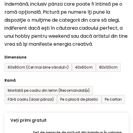
îndemână, inclusiv pânza care poate fi întinsă pe o
din
ramă opțională. Pictură pe numere îți pune la
5
dispoziție o mulțime de categorii din care să alegi,
stele.
indiferent dacă ești în căutarea cadoului perfect, a
unui hobby pentru weekend sau dacă artistul din tine
vrea să își manifeste energia creativă.
Dimensiune
60x80cm (Cel mai bine vândut⭐)
40x60cm
80x120cm
Ramă
Montată pe cadru din lemn (Recomandat👍)
Fără cadru (doar pânza)
Pe o placă de plastic
Pe carton
Veți primi gratuit
Set de pensule de pictură din bambus În valoare