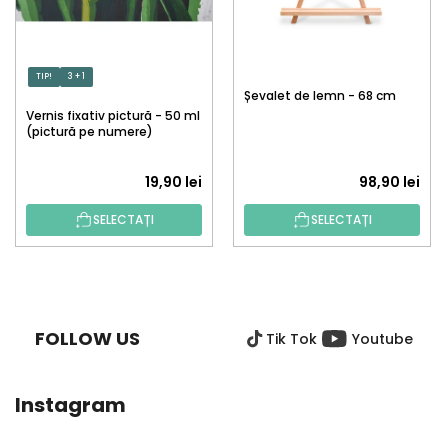
TIP!
3 + 1
Șevalet de lemn - 68 cm
Vernis fixativ pictură - 50 ml
(pictură pe numere)
19,90 lei
98,90 lei
SELECTAȚI
SELECTAȚI
S
U
B
FOLLOW US
Tik Tok
Youtube
S
O
L
Instagram