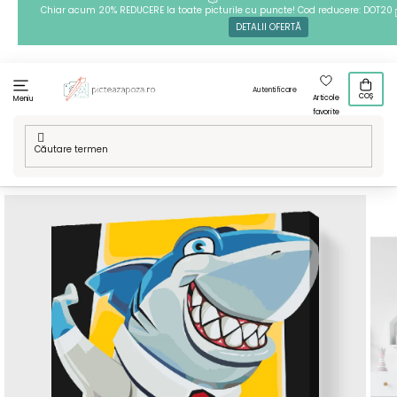
Treci
Chiar acum 20% REDUCERE la toate picturile cu puncte! Cod reducere: DOT20
DETALII OFERTĂ
la
conținut
Autentificare
COȘ
Articole
Meniu
favorite
Acasă
/
Tehnici
/
Pictură pe numere
/
Pictură pe numere -
Rechin avocat