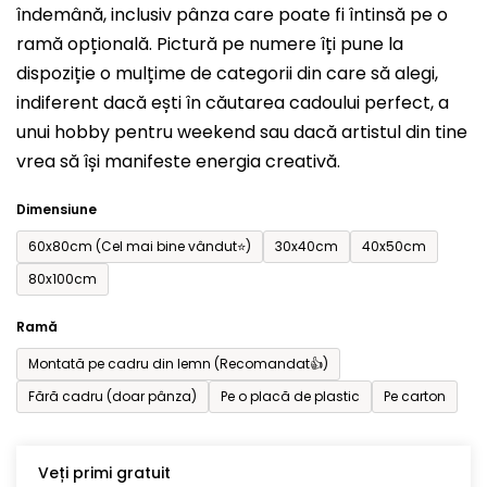
îndemână, inclusiv pânza care poate fi întinsă pe o
din
ramă opțională. Pictură pe numere îți pune la
5
dispoziție o mulțime de categorii din care să alegi,
stele.
indiferent dacă ești în căutarea cadoului perfect, a
unui hobby pentru weekend sau dacă artistul din tine
vrea să își manifeste energia creativă.
Dimensiune
60x80cm (Cel mai bine vândut⭐)
30x40cm
40x50cm
80x100cm
Ramă
Montată pe cadru din lemn (Recomandat👍)
Fără cadru (doar pânza)
Pe o placă de plastic
Pe carton
Veți primi gratuit