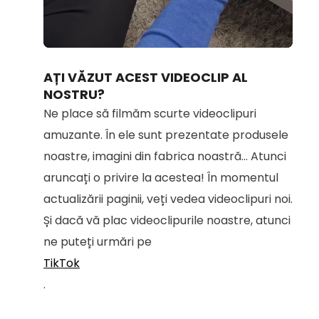
Loaded
:
Unmute
69.16%
AȚI VĂZUT ACEST VIDEOCLIP AL
NOSTRU?
Ne place să filmăm scurte videoclipuri
amuzante. În ele sunt prezentate produsele
noastre, imagini din fabrica noastră... Atunci
aruncați o privire la acestea! În momentul
actualizării paginii, veți vedea videoclipuri noi.
Și dacă vă plac videoclipurile noastre, atunci
ne puteți urmări pe
TikTok
.