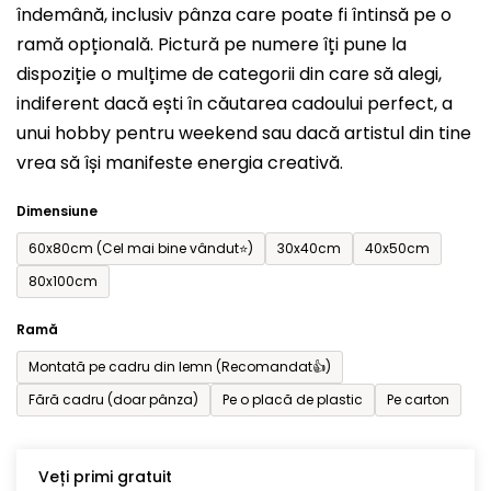
îndemână, inclusiv pânza care poate fi întinsă pe o
din
ramă opțională. Pictură pe numere îți pune la
5
dispoziție o mulțime de categorii din care să alegi,
stele.
indiferent dacă ești în căutarea cadoului perfect, a
unui hobby pentru weekend sau dacă artistul din tine
vrea să își manifeste energia creativă.
Dimensiune
60x80cm (Cel mai bine vândut⭐)
30x40cm
40x50cm
80x100cm
Ramă
Montată pe cadru din lemn (Recomandat👍)
Fără cadru (doar pânza)
Pe o placă de plastic
Pe carton
Veți primi gratuit