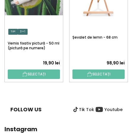
TIP!
3 + 1
Șevalet de lemn - 68 cm
Vernis fixativ pictură - 50 ml
(pictură pe numere)
19,90 lei
98,90 lei
SELECTAȚI
SELECTAȚI
S
U
B
FOLLOW US
Tik Tok
Youtube
S
O
L
Instagram