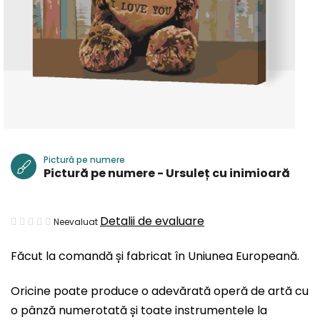
Pictură pe numere
Pictură pe numere - Ursuleț cu inimioară
Evaluarea
Detalii de evaluare
Neevaluat
medie
Făcut la comandă și fabricat în Uniunea Europeană.
a
produsului
Oricine poate produce o adevărată operă de artă cu
este
o pânză numerotată și toate instrumentele la
0,0