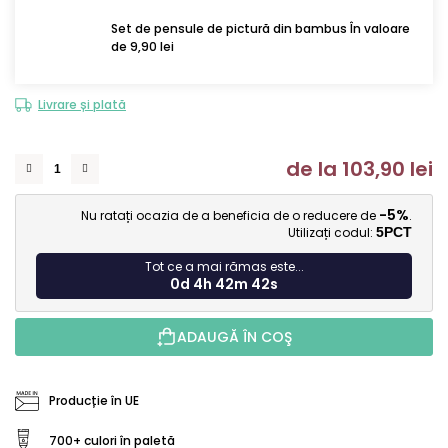
Set de pensule de pictură din bambus În valoare
de 9,90 lei
Livrare și plată
de la
103,90 lei
Ev
-5%
Nu ratați ocazia de a beneficia de o reducere de
.
Utilizați codul:
5PCT
Tot ce a mai rămas este...
0d 4h 42m 42s
ADAUGĂ ÎN COŞ
Producție în UE
700+ culori în paletă