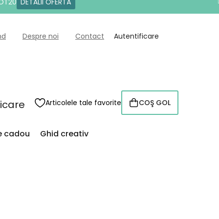
DOT20
DETALII OFERTĂ
nd
Despre noi
Contact
Autentificare
ficare
Articolele tale favorite
COŞ GOL
COŞ
DE
CUMPĂRĂTURI
de cadou
Ghid creativ