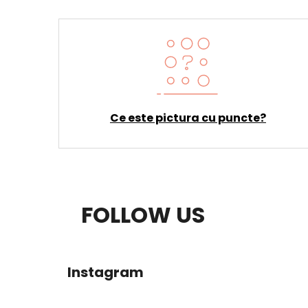
Ce este pictura cu puncte?
S
FOLLOW US
U
B
Instagram
S