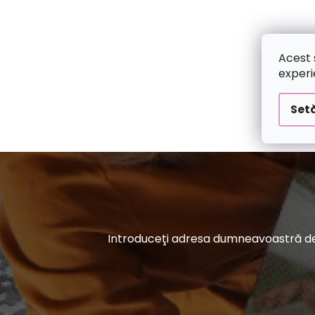
O
L
Acest 
experi
Setă
Introduceţi adresa dumneavoastră de e