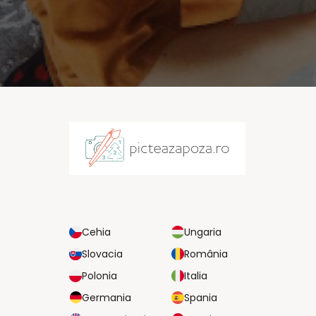
Cehia
Ungaria
Slovacia
România
Polonia
Italia
Germania
Spania