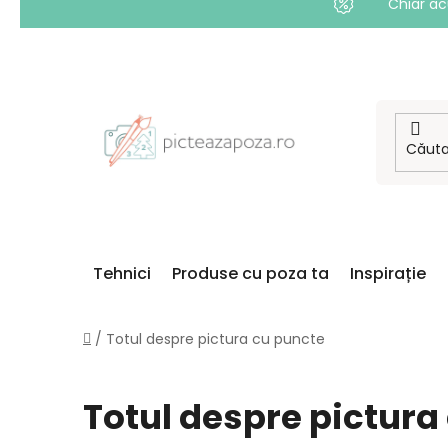
Chiar ac
Treci
la
conținut
Tehnici
Produse cu poza ta
Inspirație
Acasă
/
Totul despre pictura cu puncte
Totul despre pictura