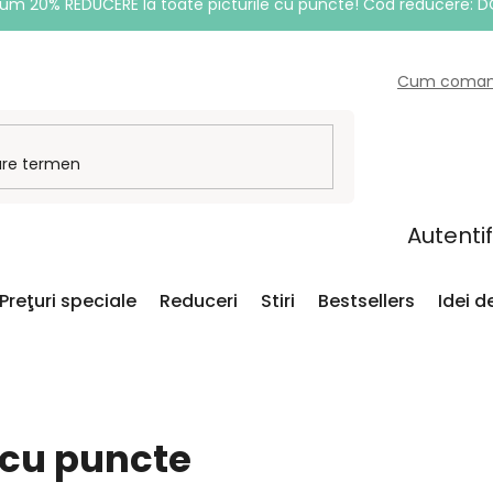
um 20% REDUCERE la toate picturile cu puncte! Cod reducere: 
Cum coma
Autenti
Preţuri speciale
Reduceri
Stiri
Bestsellers
Idei 
 cu puncte