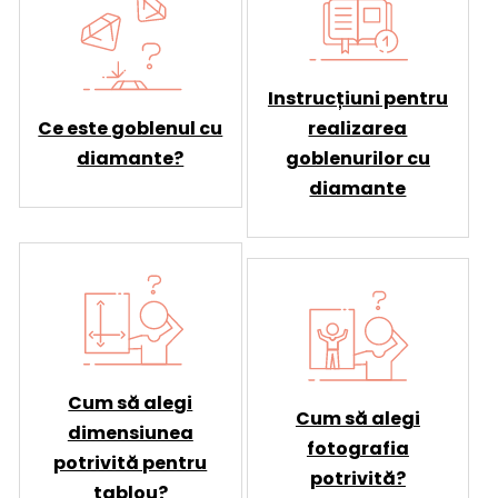
Instrucțiuni pentru
Ce este goblenul cu
realizarea
diamante?
goblenurilor cu
diamante
Cum să alegi
Cum să alegi
dimensiunea
fotografia
potrivită pentru
potrivită?
tablou?