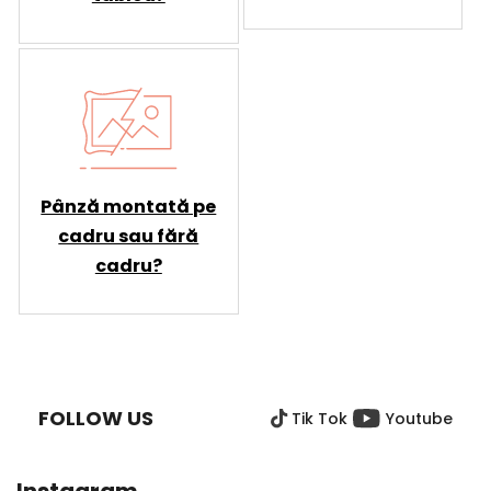
Pânză montată pe
cadru sau fără
cadru?
S
U
B
FOLLOW US
Tik Tok
Youtube
S
O
L